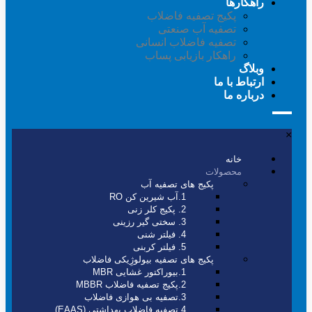
راهکارها
پکیج تصفیه فاضلاب
تصفیه آب صنعتی
تصفیه فاضلاب انسانی
راهکار بازیابی پساب
وبلاگ
ارتباط با ما
درباره ما
×
خانه
محصولات
پکیج های تصفیه آب
1.آب شیرین کن RO
2. پکیج کلر زنی
3. سختی گیر رزینی
4. فیلتر شنی
5. فیلتر کربنی
پکیج های تصفیه بیولوژِیکی فاضلاب
1.بیوراکتور غشایی MBR
2.پکیج تصفیه فاضلاب MBBR
3.تصفیه بی هوازی فاضلاب
4.تصفیه فاضلاب بهداشتی (EAAS)