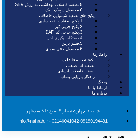
5.تصفیه فاضلاب بهداشتی به روش SBR
6.محصول سپتیک تانک
پکیج های تصفیه شیمیایی فاضلاب
1.پکیج انعقاد و لخته سازی
2.پکیج چربی گیر
3.پکیج چربی گیر DAF
4.دستگاه ابگیری لجن
5.فیلتر پرس
6.محصول خنثی سازی
راهکارها
پکیج تصفیه فاضلاب
تصفیه آب صنعتی
تصفیه فاضلاب انسانی
راهکار بازیابی پساب
وبلاگ
ارتباط با ما
درباره ما
شنبه تا چهارشنبه از 8 صبح تا 5 بعدظهر
info@nahrab.ir
02146041042-09190194481 -