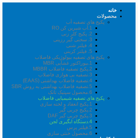
خانه
محصولات
پکیج های تصفیه آب
1.آب شیرین کن RO
2. پکیج کلر زنی
3. سختی گیر رزینی
4. فیلتر شنی
5. فیلتر کربنی
پکیج های تصفیه بیولوژِیکی فاضلاب
1.بیوراکتور غشایی MBR
2.پکیج تصفیه فاضلاب MBBR
3.تصفیه بی هوازی فاضلاب
4.تصفیه فاضلاب بهداشتی (EAAS)
5.تصفیه فاضلاب بهداشتی به روش SBR
6.محصول سپتیک تانک
پکیج های تصفیه شیمیایی فاضلاب
1.پکیج انعقاد و لخته سازی
2.پکیج چربی گیر
3.پکیج چربی گیر DAF
4.دستگاه ابگیری لجن
5.فیلتر پرس
6.محصول خنثی سازی