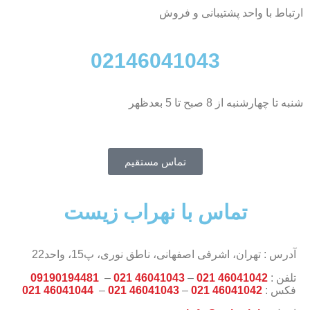
ارتباط با واحد پشتیبانی و فروش
02146041043
شنبه تا چهارشنبه از 8 صبح تا 5 بعدظهر
تماس مستقیم
تماس با نهراب زیست
آدرس : تهران، اشرفی اصفهانی، ناطق نوری، پ15، واحد22
تلفن :
46041042 021
–
46041043 021
–
09190194481
فکس :
46041042 021
–
46041043 021
–
46041044 021