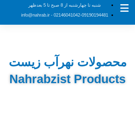
شنبه تا چهارشنبه از 8 صبح تا 5 بعدظهر
info@nahrab.ir
02146041042-09190194481 -
محصولات نهرآب زیست
Nahrabzist Products