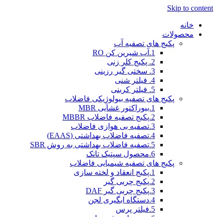
Skip to content
خانه
محصولات
پکیج های تصفیه آب
1.آب شیرین کن RO
2. پکیج کلر زنی
3. سختی گیر رزینی
4. فیلتر شنی
5. فیلتر کربنی
پکیج های تصفیه بیولوژِیکی فاضلاب
1.بیوراکتور غشایی MBR
2.پکیج تصفیه فاضلاب MBBR
3.تصفیه بی هوازی فاضلاب
4.تصفیه فاضلاب بهداشتی (EAAS)
5.تصفیه فاضلاب بهداشتی به روش SBR
6.محصول سپتیک تانک
پکیج های تصفیه شیمیایی فاضلاب
1.پکیج انعقاد و لخته سازی
2.پکیج چربی گیر
3.پکیج چربی گیر DAF
4.دستگاه ابگیری لجن
5.فیلتر پرس