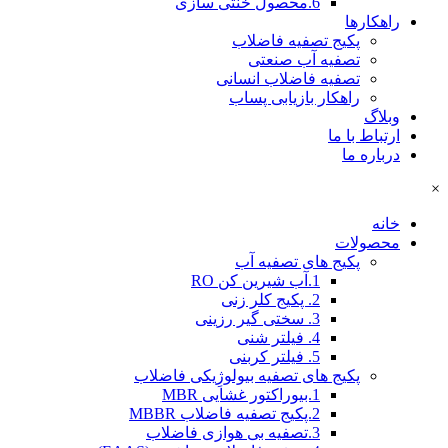
6.محصول خنثی سازی
راهکارها
پکیج تصفیه فاضلاب
تصفیه آب صنعتی
تصفیه فاضلاب انسانی
راهکار بازیابی پساب
وبلاگ
ارتباط با ما
درباره ما
×
خانه
محصولات
پکیج های تصفیه آب
1.آب شیرین کن RO
2. پکیج کلر زنی
3. سختی گیر رزینی
4. فیلتر شنی
5. فیلتر کربنی
پکیج های تصفیه بیولوژِیکی فاضلاب
1.بیوراکتور غشایی MBR
2.پکیج تصفیه فاضلاب MBBR
3.تصفیه بی هوازی فاضلاب