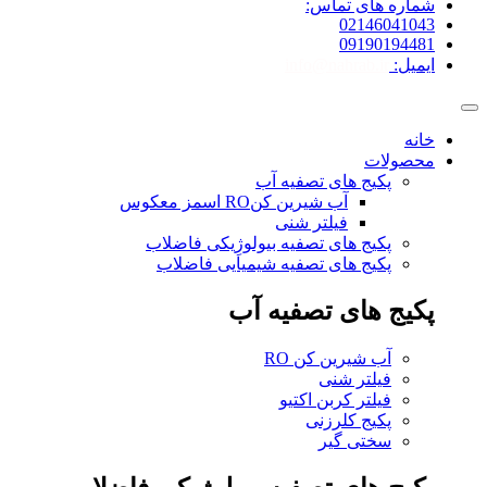
شماره های تماس:
02146041043
09190194481
ایمیل:
info@nahrab.ir
خانه
محصولات
پکیج های تصفیه آب
آب شیرین کنRO اسمز معکوس
فیلتر شنی
پکیج های تصفیه بیولوژِیکی فاضلاب
پکیج های تصفیه شیمیایی فاضلاب
پکیج های تصفیه آب
آب شیرین کن RO
فیلتر شنی
فیلتر کربن اکتیو
پکیج کلرزنی
سختی گیر