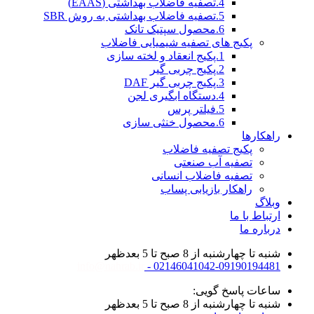
4.تصفیه فاضلاب بهداشتی (EAAS)
5.تصفیه فاضلاب بهداشتی به روش SBR
6.محصول سپتیک تانک
پکیج های تصفیه شیمیایی فاضلاب
1.پکیج انعقاد و لخته سازی
2.پکیج چربی گیر
3.پکیج چربی گیر DAF
4.دستگاه ابگیری لجن
5.فیلتر پرس
6.محصول خنثی سازی
راهکارها
پکیج تصفیه فاضلاب
تصفیه آب صنعتی
تصفیه فاضلاب انسانی
راهکار بازیابی پساب
وبلاگ
ارتباط با ما
درباره ما
شنبه تا چهارشنبه از 8 صبح تا 5 بعدظهر
info@nahrab.ir
02146041042-09190194481 -
ساعات پاسخ گویی:
شنبه تا چهارشنبه از 8 صبح تا 5 بعدظهر