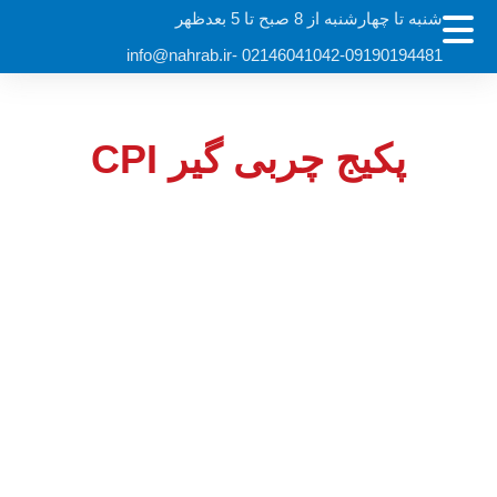
شنبه تا چهارشنبه از 8 صبح تا 5 بعدظهر
info@nahrab.ir
02146041042-09190194481 -
پکیج چربی گیر CPI