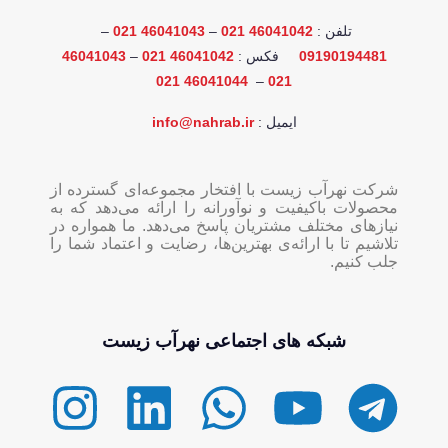
تلفن :
46041042 021
–
46041043 021
–
09190194481
فکس :
46041042 021
–
46041043
46041044 021
–
021
ایمیل :
info@nahrab.ir
شرکت نهرآب زیست با افتخار مجموعه‌ای گسترده از
محصولات باکیفیت و نوآورانه را ارائه می‌دهد که به
نیازهای مختلف مشتریان پاسخ می‌دهد. ما همواره در
تلاشیم تا با ارائه‌ی بهترین‌ها، رضایت و اعتماد شما را
جلب کنیم.
شبکه های اجتماعی نهرآب زیست