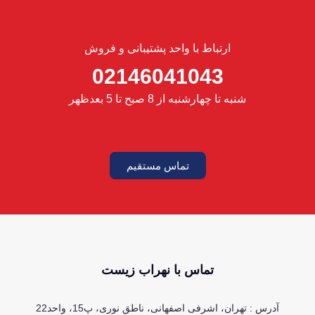
ارتباط با واحد پشتیبانی و فروش
02146041043
شنبه تا چهارشنبه از 8 صبح تا 5 بعدظهر
تماس مستقیم
تماس با نهراب زیست
آدرس : تهران، اشرفی اصفهانی، ناطق نوری، پ15، واحد22