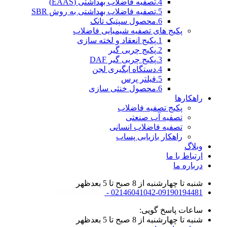
4.تصفیه فاضلاب بهداشتی (EAAS)
5.تصفیه فاضلاب بهداشتی به روش SBR
6.محصول سپتیک تانک
پکیج های تصفیه شیمیایی فاضلاب
1.پکیج انعقاد و لخته سازی
2.پکیج چربی گیر
3.پکیج چربی گیر DAF
4.دستگاه ابگیری لجن
5.فیلتر پرس
6.محصول خنثی سازی
راهکارها
پکیج تصفیه فاضلاب
تصفیه آب صنعتی
تصفیه فاضلاب انسانی
راهکار بازیابی پساب
وبلاگ
ارتباط با ما
درباره ما
شنبه تا چهارشنبه از 8 صبح تا 5 بعدظهر
info@nahrab.ir
02146041042-09190194481 -
ساعات پاسخ گویی:
شنبه تا چهارشنبه از 8 صبح تا 5 بعدظهر