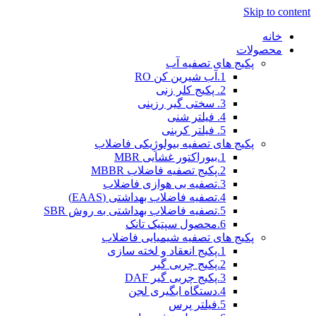
Skip to content
خانه
محصولات
پکیج های تصفیه آب
1.آب شیرین کن RO
2. پکیج کلر زنی
3. سختی گیر رزینی
4. فیلتر شنی
5. فیلتر کربنی
پکیج های تصفیه بیولوژِیکی فاضلاب
1.بیوراکتور غشایی MBR
2.پکیج تصفیه فاضلاب MBBR
3.تصفیه بی هوازی فاضلاب
4.تصفیه فاضلاب بهداشتی (EAAS)
5.تصفیه فاضلاب بهداشتی به روش SBR
6.محصول سپتیک تانک
پکیج های تصفیه شیمیایی فاضلاب
1.پکیج انعقاد و لخته سازی
2.پکیج چربی گیر
3.پکیج چربی گیر DAF
4.دستگاه ابگیری لجن
5.فیلتر پرس