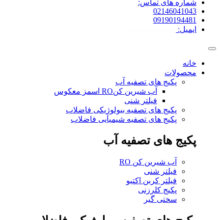
شماره های تماس:
02146041043
09190194481
ایمیل:
info@nahrab.ir
خانه
محصولات
پکیج های تصفیه آب
آب شیرین کنRO اسمز معکوس
فیلتر شنی
پکیج های تصفیه بیولوژِیکی فاضلاب
پکیج های تصفیه شیمیایی فاضلاب
پکیج های تصفیه آب
آب شیرین کن RO
فیلتر شنی
فیلتر کربن اکتیو
پکیج کلرزنی
سختی گیر