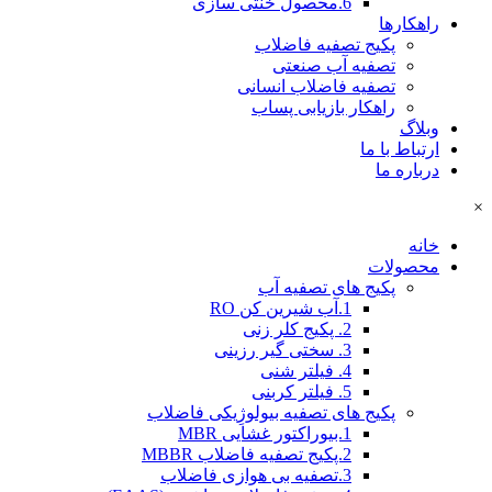
6.محصول خنثی سازی
راهکارها
پکیج تصفیه فاضلاب
تصفیه آب صنعتی
تصفیه فاضلاب انسانی
راهکار بازیابی پساب
وبلاگ
ارتباط با ما
درباره ما
×
خانه
محصولات
پکیج های تصفیه آب
1.آب شیرین کن RO
2. پکیج کلر زنی
3. سختی گیر رزینی
4. فیلتر شنی
5. فیلتر کربنی
پکیج های تصفیه بیولوژِیکی فاضلاب
1.بیوراکتور غشایی MBR
2.پکیج تصفیه فاضلاب MBBR
3.تصفیه بی هوازی فاضلاب