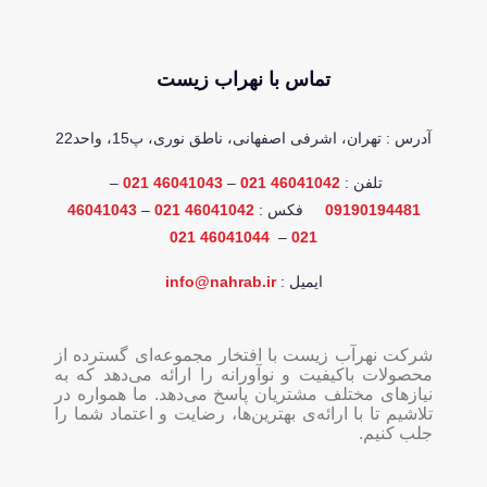
تماس با نهراب زیست
آدرس : تهران، اشرفی اصفهانی، ناطق نوری، پ15، واحد22
تلفن :
46041042 021
–
46041043 021
–
09190194481
فکس :
46041042 021
–
46041043
46041044 021
–
021
ایمیل :
info@nahrab.ir
شرکت نهرآب زیست با افتخار مجموعه‌ای گسترده از
محصولات باکیفیت و نوآورانه را ارائه می‌دهد که به
نیازهای مختلف مشتریان پاسخ می‌دهد. ما همواره در
تلاشیم تا با ارائه‌ی بهترین‌ها، رضایت و اعتماد شما را
جلب کنیم.