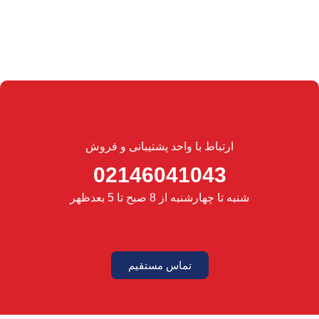
ارتباط با واحد پشتیبانی و فروش
02146041043
شنبه تا چهارشنبه از 8 صبح تا 5 بعدظهر
تماس مستقیم