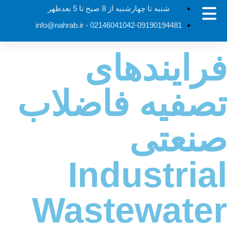
شنبه تا چهارشنبه از 8 صبح تا 5 بعدظهر
info@nahrab.ir
02146041042-09190194481 -
فرایندهای
تصفیه فاضلاب
صنعتی
Industrial
Wastewater