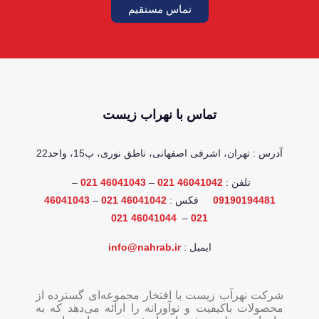
تماس مستقیم
تماس با نهراب زیست
آدرس : تهران، اشرفی اصفهانی، ناطق نوری، پ15، واحد22
تلفن :
46041042 021
–
46041043 021
–
09190194481
فکس :
46041042 021
–
46041043
46041044 021
–
021
ایمیل :
info@nahrab.ir
شرکت نهرآب زیست با افتخار مجموعه‌ای گسترده از
محصولات باکیفیت و نوآورانه را ارائه می‌دهد که به