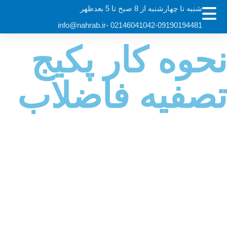
شنبه تا چهارشنبه از 8 صبح تا 5 بعدظهر
info@nahrab.ir
02146041042-09190194481 -
نحوه کار پکیج
تصفیه فاضلاب