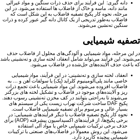
دانه گیری: این فرآیند برای حذف ذرات سنگین و مواد غیرآلی
مانند دانه، ماسه و خاک از فاضلاب ها استفاده می‌شود. در این
مرحله، نحوه کار پکیج تصفیه فاضلاب به این شکل است که
فاضلاب به‌طور تدریجی از یک کانال دانه گیر عبور کرده و ذرات
سنگین ته‌نشین می‌شوند.
تصفیه شیمیایی
در این مرحله، مواد شیمیایی و آلودگی‌های محلول از فاضلاب حذف
می‌شوند. این فرآیند می‌تواند شامل انعقاد، لخته سازی و ته‌نشینی باشد
که باعث حذف آلاینده‌های حل‌شده در فاضلاب می‌شود.
انعقاد، لخته سازی و ته‌نشینی: در این فرآیند، مواد شیمیایی
خاصی مانند پلی‌آلومینیوم کلراید (پک) یا سولفات آهن و … به
فاضلاب افزوده می‌شوند. این مواد شیمیایی باعث تجمع ذرات
ریز و آلاینده‌های موجود در فاضلاب و تشکیل لخته های بزرگتر
می‌شوند تا به‌راحتی بتوانند در کف مخزن ته‌نشینی رسوب دهند.
پکیج DAF ساخت شرکت نهراب زیست یکی از سیستم های
بسیار عالی و مرسوم برای تصفیه شیمیایی فاضلاب است.
نحوه کار پکیج تصفیه فاضلاب با دیگر فرآیندهای شیمیایی: در
برخی پکیج‌ها، از فرآیندهای اکسیداسیون پیشرفته (AOP) برای
حذف برخی ترکیبات شیمیایی خاص یا مواد آلی استفاده
می‌شود. این روش معمولاً در فاضلاب‌های صنعتی با ترکیبات
شیمیایی پیچیده کاربرد دارد.